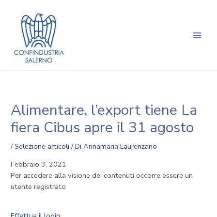
Vai
Navigazione
Main
al
articoli
Men
contenuto
Alimentare, l’export tiene La
fiera Cibus apre il 31 agosto
/
Selezione articoli
/ Di
Annamaria Laurenzano
Febbraio 3, 2021
Per accedere alla visione dei contenuti occorre essere un
utente registrato
Effettua il login