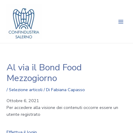
Vai
Navigazione
Main
al
articoli
Men
contenuto
Al via il Bond Food
Mezzogiorno
/
Selezione articoli
/ Di
Fabiana Capasso
Ottobre 6, 2021
Per accedere alla visione dei contenuti occorre essere un
utente registrato
Effettua il login