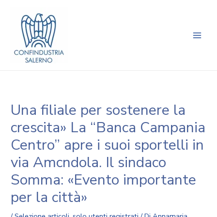
Vai
Navigazione
Main
al
articoli
Men
contenuto
Una filiale per sostenere la
crescita» La “Banca Campania
Centro” apre i suoi sportelli in
via Amcndola. Il sindaco
Somma: «Evento importante
per la città»
/
Selezione articoli
,
solo utenti registrati
/ Di
Annamaria