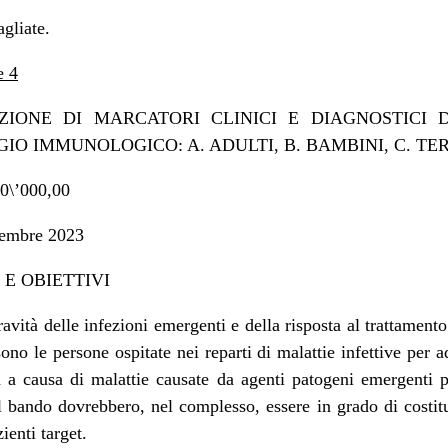
agliate.
e 4
AZIONE DI MARCATORI CLINICI E DIAGNOSTICI 
O IMMUNOLOGICO: A. ADULTI, B. BAMBINI, C. TE
0\’000,00
cembre 2023
E OBIETTIVI
ravità delle infezioni emergenti e della risposta al trattame
ono le persone ospitate nei reparti di malattie infettive per a
va a causa di malattie causate da agenti patogeni emergenti 
l bando dovrebbero, nel complesso, essere in grado di costitui
ienti target.