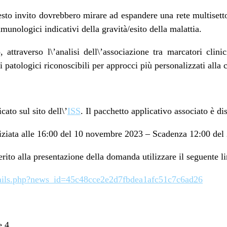
sto invito dovrebbero mirare ad espandere una rete multisetto
munologici indicativi della gravità/esito della malattia.
, attraverso l\’analisi dell\’associazione tra marcatori clin
li patologici riconoscibili per approcci più personalizzati alla c
cato sul sito dell\’
ISS
. Il pacchetto applicativo associato è d
niziata alle 16:00 del 10 novembre 2023 – Scadenza 12:00 del
erito alla presentazione della domanda utilizzare il seguente l
details.php?news_id=45c48cce2e2d7fbdea1afc51c7c6ad26
e 4