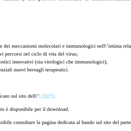
 dei meccanismi molecolari e immunologici nell\’intima relaz
i percorsi nel ciclo di vita del virus;
ostici innovativi (sia virologici che immunologici);
nziali nuovi bersagli terapeutici.
cato sul sito dell\’
UNIPV
.
ato è disponibile per il download.
ssibile consultare la pagina dedicata al bando sul sito del pa