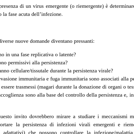
resenza di un virus emergente (o riemergente) è determinar
 la fase acuta dell’infezione.
diverse nuove domande diventano pressanti:
no in una fase replicativa o latente?
sono permissivi alla persistenza?
nno cellulare/tissutale durante la persistenza virale?
vasione immunitaria e fuga immunitaria sono associati alla p
essere trasmessi (magari durante la donazione di organi o tes
coglienza sono alla base del controllo della persistenza e, in u
uesto invito dovrebbero mirare a studiare i meccanismi mol
portare la persistenza di infezioni virali emergenti e rie
 adattativi) che possono controllare la infezione/malattia