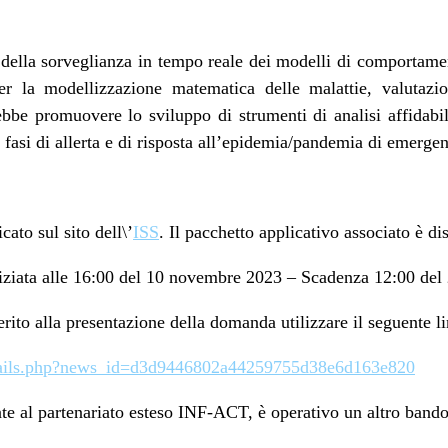
o della sorveglianza in tempo reale dei modelli di comporta
r la modellizzazione matematica delle malattie, valutazio
ebbe promuovere lo sviluppo di strumenti di analisi affidabil
 fasi di allerta e di risposta all’epidemia/pandemia di emerge
cato sul sito dell\’
ISS
. Il pacchetto applicativo associato è d
niziata alle 16:00 del 10 novembre 2023 – Scadenza 12:00 del
erito alla presentazione della domanda utilizzare il seguente l
-details.php?news_id=d3d9446802a44259755d38e6d163e820
e al partenariato esteso INF-ACT, è operativo un altro bando