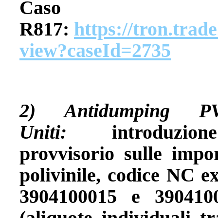
Caso
R817:
https://tron.trad
view?caseId=2735
2) Antidumping 
Uniti:
introduzion
provvisorio sulle impo
polivinile, codice NC 
3904100015 e 39041000
(aliquote individuali