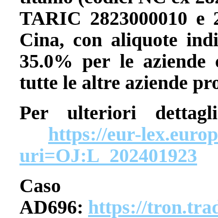
TARIC 2823000010 e 28
Cina, con aliquote ind
35.0% per le aziende 
tutte le altre aziende pr
Per ulteriori detta
https://eur-lex.eur
uri=OJ:L_202401923
Caso
AD696:
https://tron.tra