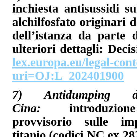
inchiesta antisussidi su
alchilfosfato originari d
dell’istanza da parte d
ulteriori dettagli: Dec
lex.europa.eu/legal-co
uri=OJ:L_202401900
7) Antidumping d
Cina:
introduzion
provvisorio sulle im
titanio (codici NC ex 28