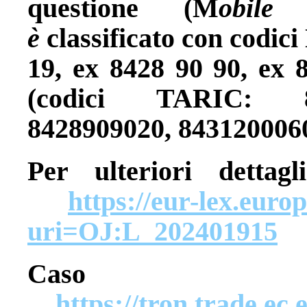
questione (M
obile
è
classificato con codic
19, ex 8428 90 90, ex 
(codici TARIC: 84
8428909020, 8431200060
Per ulteriori detta
https://eur-lex.eur
uri=OJ:L_202401915
Caso 
https://tron.trade.ec.