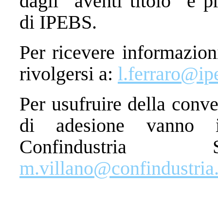
dagli “aventi titolo” e 
di IPEBS.
Per ricevere informazioni
rivolgersi a:
l.ferraro@ipe
Per usufruire della conv
di adesione vanno i
Confindustria Sa
m.villano@confindustria.